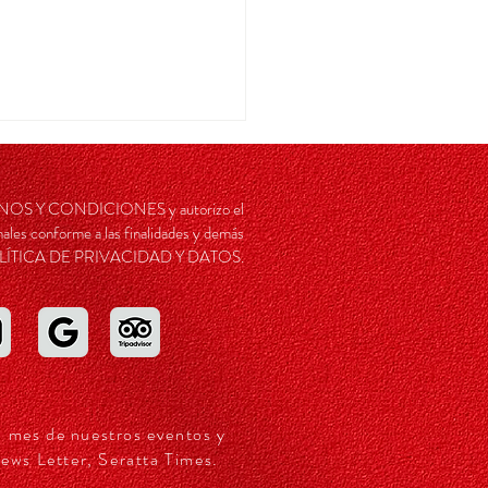
r de Kintsugi en Omnia
RMINOS Y CONDICIONES y autorizo el
ales conforme a las finalidades y demás
a POLÍTICA DE PRIVACIDAD Y DATOS.
a mes de nuestros eventos y
ews Letter, Seratta Times.