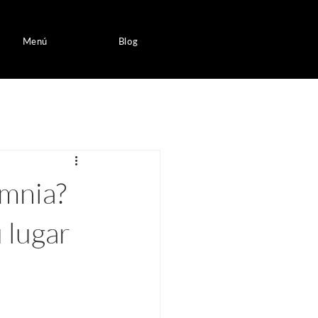
Menú
Blog
Omnia?
 lugar