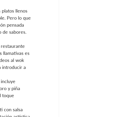
platos llenos 
le. Pero lo que 
ión pensada 
o de sabores.
 restaurante 
s llamativas es 
ideos al wok 
 introducir a 
incluye 
oro y piña 
l toque 
i con salsa 
ación artística 