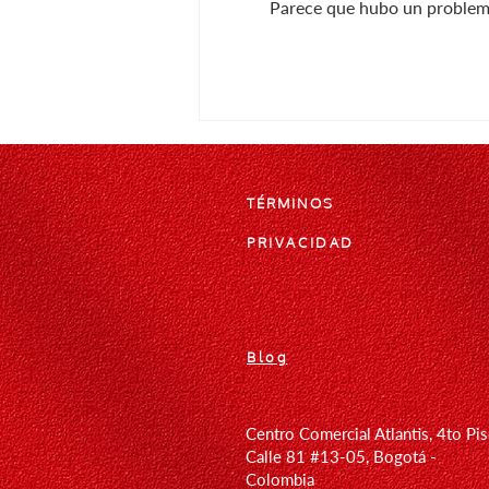
Parece que hubo un problema 
La belleza de volver a empezar:
Kintsugi regresa a Omnia
TÉRMINOS
PRIVACIDAD
Blog
Centro Comercial Atlantis, 4to Pi
Calle 81 #13-05, Bogotá -
Colombia