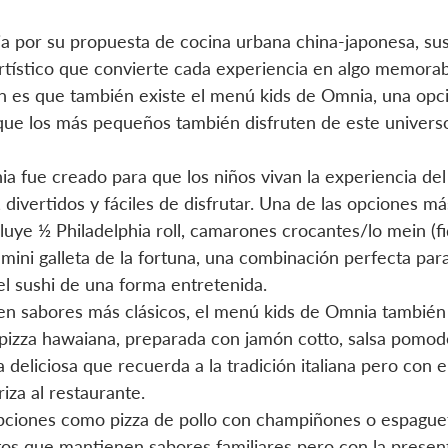
 por su propuesta de cocina urbana china-japonesa, sus 
 artístico que convierte cada experiencia en algo memorab
 es que también existe el menú kids de Omnia, una opc
que los más pequeños también disfruten de este univers
a fue creado para que los niños vivan la experiencia del
, divertidos y fáciles de disfrutar. Una de las opciones má
luye ½ Philadelphia roll, camarones crocantes/lo mein (f
mini galleta de la fortuna, una combinación perfecta para
el sushi de una forma entretenida.
en sabores más clásicos, el menú kids de Omnia también 
 pizza hawaiana, preparada con jamón cotto, salsa pomod
 deliciosa que recuerda a la tradición italiana pero con e
iza al restaurante.
pciones como pizza de pollo con champiñones o espaguet
tos que mantienen sabores familiares pero con la present