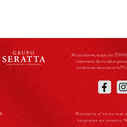
Al suscribirme, acepto los TÉ
tratamiento de mis datos person
condiciones descritas en l
Mantente al tanto mes 
so
sorpresas en nuestro N