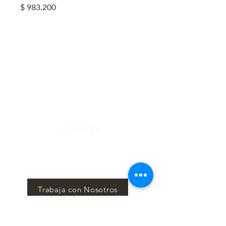
Precio
$ 983.200
Centro Comercial Atlantis, 4to Piso
Calle 81 #13-05, Bogotá - Colombia
Lunes a Sábado 12 m/. - 12 a.m.
Domingo 12
m/. - 10 p.m.
Reservas
322 725 6479- 744 34 66
Blog
Mantente al tanto mes a mes de nuestros eventos y
sorpresas en nuestro News Letter, Seratta Times.
Trabaja con Nosotros
Suscríbete aquí