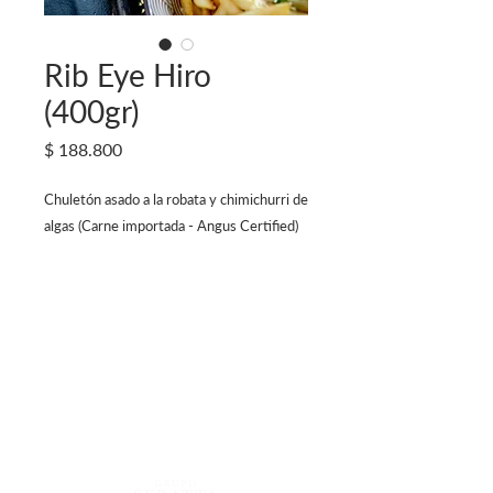
Rib Eye Hiro
(400gr)
Precio
$ 188.800
Chuletón asado a la robata y chimichurri de
algas (Carne importada - Angus Certified)
Centro Comercial Atlantis, 4to Piso
Calle 81 #13-05, Bogotá - Colombia
Lunes a Sábado 12 m/. - 12 a.m.
Domingo 12
m/. - 10 p.m.
Reservas
322 725 6479- 744 34 66
Blog