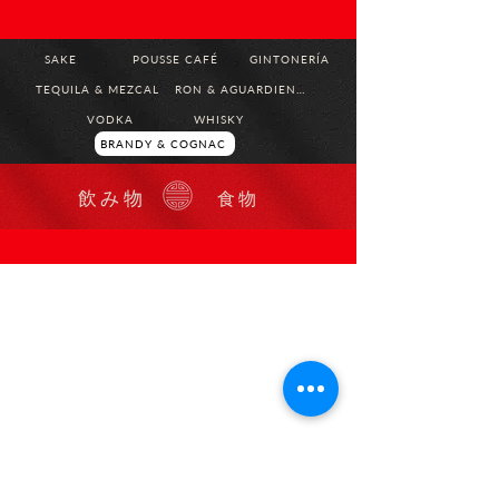
SAKE
POUSSE CAFÉ
GINTONERÍA
TEQUILA & MEZCAL
RON & AGUARDIENTE
VODKA
WHISKY
BRANDY & COGNAC
飲み物
食物
Centro Comercial Atlantis, 4to Piso
Calle 81 #13-05, Bogotá - Colombia
Lunes a Sábado 12 m/. - 12 a.m.
Domingo 12
m/. - 10 p.m.
Reservas
322 725 6479- 744 34 66
Blog