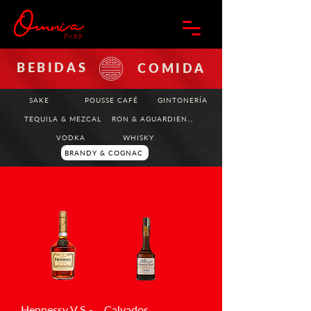
BEBIDAS
COMIDA
SAKE
POUSSE CAFÉ
GINTONERÍA
TEQUILA & MEZCAL
RON & AGUARDIENTE
VODKA
WHISKY
BRANDY & COGNAC
Hennessy V.S -
Calvados