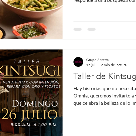
cocina japonesa exige concen
proceso. En Omnia, esa discip
limpios, bien ejecutados y p
Aquí no se busca sorprender c
con técnica. La experiencia 
silenciosa pero contundente
Grupo Seratta
15 jul
2 min de lectura
Taller de Kintsu
Hay historias que no necesita
Omnia, queremos invitarte a v
que celebra la belleza de lo i
japonés, del kintsugi. Este tal
oportunidad para aprender un
también para conectar con tu
celebrar cada paso del proces