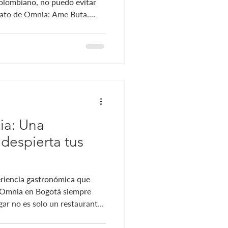
 colombiano, no puedo evitar
ato de Omnia: Ame Buta.
s una experiencia que
 que, sin duda, se convierte
 para quienes buscan algo
n plato que no habías
er bocado, Ame Buta
 de papa criolla, cremoso y c
ia: Una
despierta tus
eriencia gastronómica que
, Omnia en Bogotá siempre
ugar no es solo un restaurante;
bores asiáticos con un toque
as de una cena donde cada