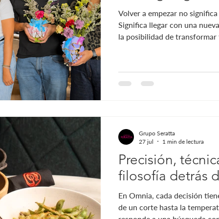
Volver a empezar no significa
Significa llegar con una nuev
la posibilidad de transformar 
diferente. Esa es precisament
experiencia que regresa a Om
escribir un nuevo capítulo. In
reparar lo que se rompe resa
esconderlas, Kintsugi propon
las imperfecciones. Porq
Grupo Seratta
27 jul
1 min de lectura
Precisión, técnica
filosofía detrás
En Omnia, cada decisión tien
de un corte hasta la temperat
responde a una búsqueda cons