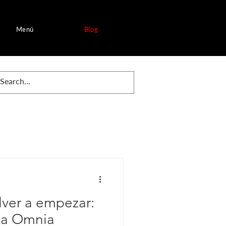
Menú
Blog
lver a empezar:
a a Omnia