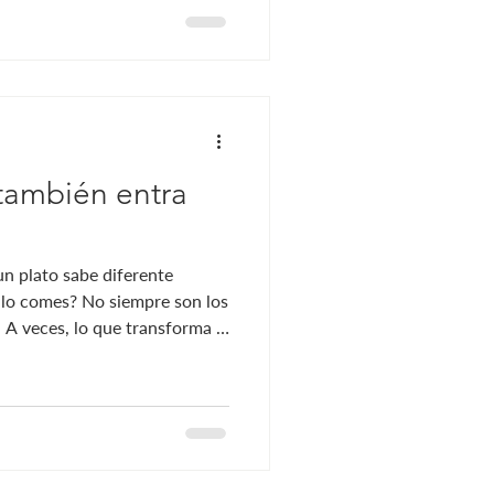
fundo El kintsugi es mucho
. Es un art
también entra
un plato sabe diferente
 lo comes? No siempre son los
 A veces, lo que transforma la
uiera está sobre la mesa: la
cta los sonidos con las
influyen en la manera en que
so, una buena experiencia
únicamente de la cocina. La
ritm