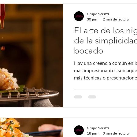
Grupo Seratta
30 jun
2 min de lectura
El arte de los nig
de la simplicida
bocado
Hay una creencia común en la
más impresionantes son aquel
más técnicas o presentacione
embargo, los verdaderos aman
mayor reto suele estar en lo 
hablamos de nigiris en Bogot
preparación donde cada detal
calidad no puede ocultarse de
sencillo a primera vista. Una
Grupo Seratta
18 jun
3 min de lectura