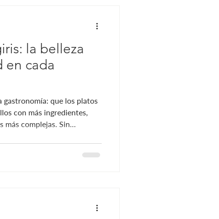
iris: la belleza
d en cada
 gastronomía: que los platos
los con más ingredientes,
s más complejas. Sin
tes de la cocina saben que el
más simple. Por eso, cuando
á, hablamos de una
le queda expuesto y donde la
trás de nada. Un nigiri parece
 porción de