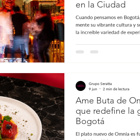
en la Ciudad
Cuando pensamos en Bogotá, n
mente su vibrante cultura y s
la increíble variedad de expe
ofrece. La capital colombiana
epicentro para quienes busca
cena: buscan una aventura cu
sus sentidos. ¿Te imaginas d
cada plato cuenta una histori
tradicionales se mezclan con
Grupo Seratta
9 jun
2 min de lectura
Ame Buta de Om
que redefine la
Bogotá
El plato nuevo de Omnia es fu