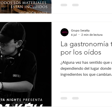
kintsugi y su significado pro
más que reparar cerámica rota
Grupo Seratta
6 jul
2 min de lectura
La gastronomía 
por los oídos
¿Alguna vez has sentido que 
dependiendo del lugar donde
ingredientes los que cambian.
experiencia es algo que ni siq
música. Nuestro cerebro cone
emociones, y esas emociones 
percibimos cada sabor. Por e
gastronómica nunca depende 
iluminación, el ambiente y el 