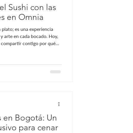
el Sushi con las
es en Omnia
 plato; es una experiencia
 y arte en cada bocado. Hoy,
s compartir contigo por qué
isfrutar de esta delicia
amante de la gastronomía
 una experiencia culinaria
e Omnia destaque y cómo
 para consentir tu paladar.
na fecha par
 en Bogotá: Un
usivo para cenar