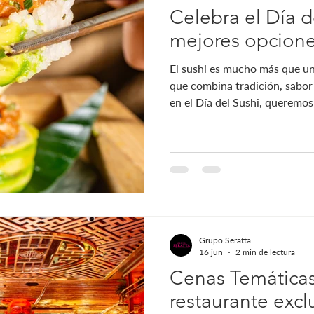
Celebra el Día d
mejores opcion
El sushi es mucho más que un
que combina tradición, sabor
en el Día del Sushi, queremo
Omnia es el lugar ideal para d
japonesa en Bogotá. Si eres 
asiática o simplemente buscas
única, descubre qué hace qu
puedes aprovechar esta fecha
Por qué el Día del Sushi es u
Grupo Seratta
16 jun
2 min de lectura
Cenas Temáticas
restaurante excl