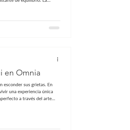
tración y respeto por el
lina se traduce en platos
rofundamente sensoriales.
on artificios, sino convencer
se construye de manera
. Cada elemento
gi en Omnia
n esconder sus grietas. En
ivir una experiencia única
mperfecto a través del arte
ler no solo es una
a técnica ancestral, sino
s propias transformaciones y
o. Descubre el arte del