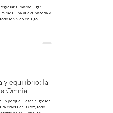
 regresar al mismo lugar.
a mirada, una nueva historia y
todo lo vivido en algo
e la esencia de Kintsugi, una
nia este 30 de agosto para
spirado en el arte japonés de
ltando sus marcas en lugar de
e una mirada distinta sobre
 y equilibrio: la
 de Omnia
e un porqué. Desde el grosor
ura exacta del arroz, todo
tante de equilibrio. La