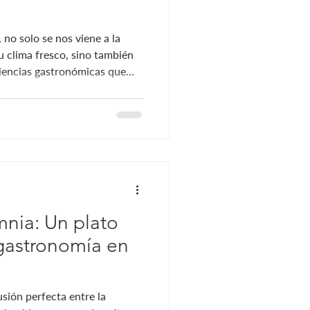
o solo se nos viene a la
u clima fresco, sino también
riencias gastronómicas que
 se ha convertido en un
n algo más que una simple
linaria que despierte todos
isfrutar de una noche donde
a, donde los sabores
 toques innovado
nia: Un plato
 gastronomía en
sión perfecta entre la