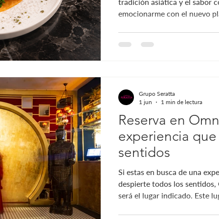
tradición asiática y el sabor
emocionarme con el nuevo pl
Este no es un plato común, e
despierta todos los sentidos y
en una tentación irresistible
único en Bogotá. Ame Buta: u
probado antes Desde el prim
sorprende. Su base es un puré
Grupo Seratta
1 jun
1 min de lectura
Reserva en Omn
experiencia que 
sentidos
Si estas en busca de una exp
despierte todos los sentidos
será el lugar indicado. Este l
es un viaje a través de los sa
colombiano en donde disfrut