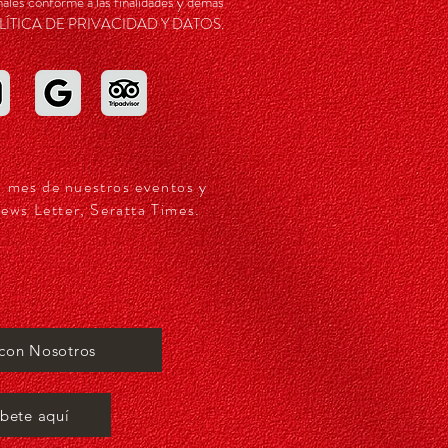
ales conforme a las finalidades y demás
a POLÍTICA DE PRIVACIDAD Y DATOS.
a mes de nuestros eventos y
ews Letter, Seratta Times.
 con Nosotros
íbete aquí