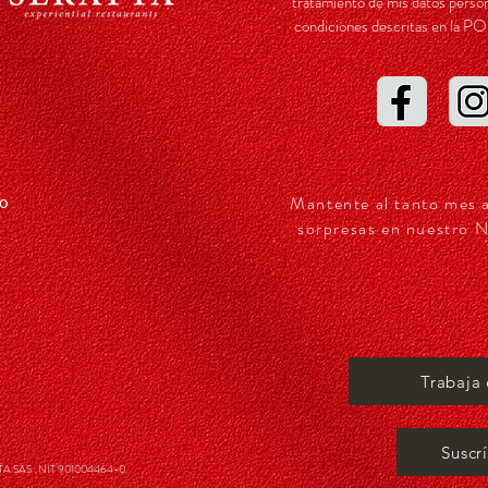
tratamiento de mis datos person
condiciones descritas en l
Mantente al tanto mes 
so
sorpresas en nuestro N
Trabaja
Suscr
 SAS . NIT 901004464-0