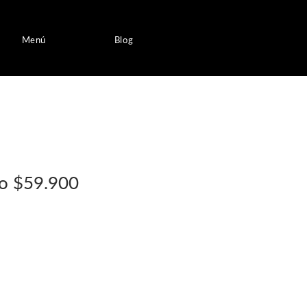
Menú
Blog
go $59.900