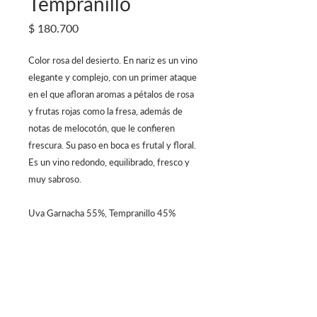
Tempranillo
Precio
$ 180.700
Color rosa del desierto. En nariz es un vino
elegante y complejo, con un primer ataque
en el que afloran aromas a pétalos de rosa
y frutas rojas como la fresa, además de
notas de melocotón, que le confieren
frescura. Su paso en boca es frutal y floral.
Es un vino redondo, equilibrado, fresco y
muy sabroso.
Uva Garnacha 55%, Tempranillo 45%
Centro Comercial Atlantis, 4to Piso
Calle 81 #13-05, Bogotá - Colombia
Lunes a Sábado 12 m/. - 12 a.m.
Domingo 12
m/. - 10 p.m.
Reservas