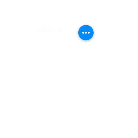
322 725 6479- 744 34 66
Blog
Mantente al tanto mes a mes de nuestros eventos y
sorpresas en nuestro News Letter, Seratta Times.
Trabaja con Nosotros
Suscríbete aquí
TÉRMINOS
PRIVACIDAD
© 2021 DERECHOS RESERVADOS GRUPO SERATTA SAS . NIT
901004464-0
Al suscribirme, acepto los TÉRMINOS Y CONDICIONES y autorizo el
tratamiento de mis datos personales conforme a las finalidades y demás
condiciones descritas en la POLÍTICA DE PRIVACIDAD Y DATOS.