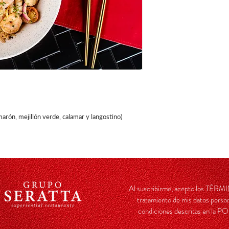
arón, mejillón verde, calamar y langostino)
Al suscribirme, acepto los TÉ
tratamiento de mis datos person
condiciones descritas en l