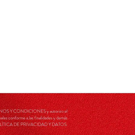
RMINOS Y CONDICIONES y autorizo el
ales conforme a las finalidades y demás
a POLÍTICA DE PRIVACIDAD Y DATOS.