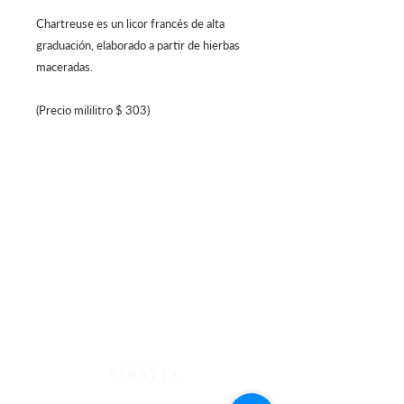
Chartreuse es un licor francés de alta
graduación, elaborado a partir de hierbas
maceradas.
(Precio mililitro $ 303)
Centro Comercial Atlantis, 4to Piso
Calle 81 #13-05, Bogotá - Colombia
Lunes a Sábado 12 m/. - 12 a.m.
Domingo 12
m/. - 10 p.m.
Reservas
322 725 6479- 744 34 66
Blog