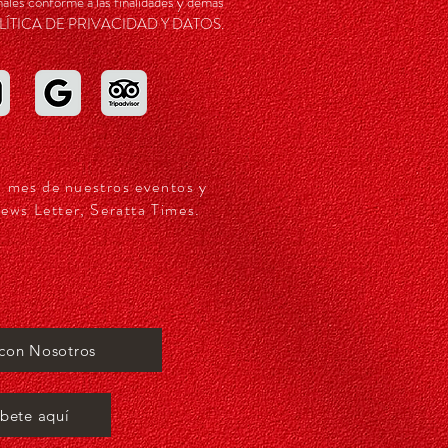
ales conforme a las finalidades y demás
a POLÍTICA DE PRIVACIDAD Y DATOS.
a mes de nuestros eventos y
ews Letter, Seratta Times.
 con Nosotros
íbete aquí