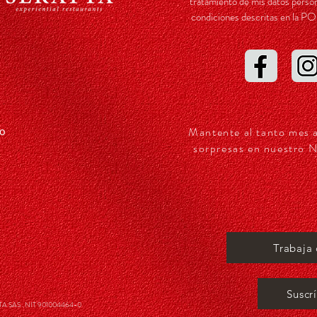
tratamiento de mis datos person
condiciones descritas en l
Mantente al tanto mes 
so
sorpresas en nuestro N
Trabaja
Suscr
 SAS . NIT 901004464-0