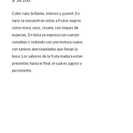
Color ruby brillante, intenso y juvenil. En
nariz se encuentran notas a frutos negros
como mora, casis, ciruela, con toques de
especias. En boca se expresa con cuerpo
complejo y redondo con una textura suave,
con taninos aterciopelados que llenan la
boca. Los sabores de la fruta madura estan
presentes hasta el final, el cual es jugoso y
persistente.
Centro Comercial Atlantis, 4to Piso
Calle 81 #13-05, Bogotá - Colombia
Lunes a Sábado 12 m/. - 12 a.m.
Domingo 12
m/. - 10 p.m.
Reservas
322 725 6479- 744 34 66
Blog