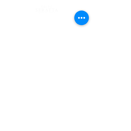
Mantente al tanto mes a mes de nuestros eventos y
sorpresas en nuestro News Letter, Seratta Times.
Trabaja con Nosotros
Suscríbete aquí
TÉRMINOS
PRIVACIDAD
© 2021 DERECHOS RESERVADOS GRUPO SERATTA SAS . NIT
901004464-0
Al suscribirme, acepto los TÉRMINOS Y CONDICIONES y autorizo el
tratamiento de mis datos personales conforme a las finalidades y demás
condiciones descritas en la POLÍTICA DE PRIVACIDAD Y DATOS.