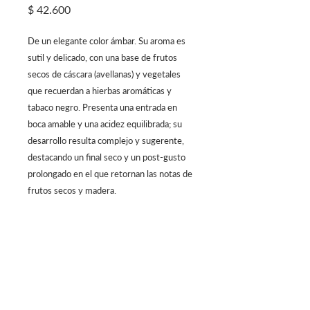
Precio
$ 42.600
De un elegante color ámbar. Su aroma es
sutil y delicado, con una base de frutos
secos de cáscara (avellanas) y vegetales
que recuerdan a hierbas aromáticas y
tabaco negro. Presenta una entrada en
boca amable y una acidez equilibrada; su
desarrollo resulta complejo y sugerente,
destacando un final seco y un post-gusto
prolongado en el que retornan las notas de
frutos secos y madera.
Centro Comercial Atlantis, 4to Piso
Calle 81 #13-05, Bogotá - Colombia
Lunes a Sábado 12 m/. - 12 a.m.
Domingo 12
m/. - 10 p.m.
Reservas
322 725 6479- 744 34 66