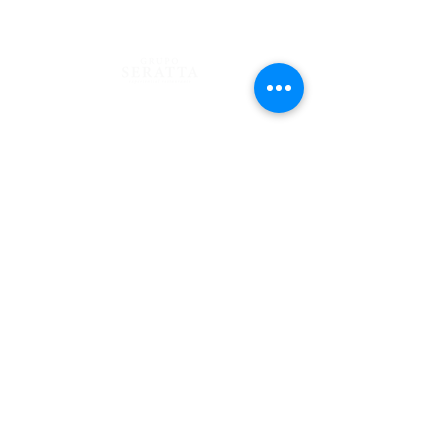
Blog
Mantente al tanto mes a mes de nuestros eventos y
sorpresas en nuestro News Letter, Seratta Times.
Trabaja con Nosotros
Suscríbete aquí
TÉRMINOS
PRIVACIDAD
© 2021 DERECHOS RESERVADOS GRUPO SERATTA SAS . NIT
901004464-0
Al suscribirme, acepto los TÉRMINOS Y CONDICIONES y autorizo el
tratamiento de mis datos personales conforme a las finalidades y demás
condiciones descritas en la POLÍTICA DE PRIVACIDAD Y DATOS.