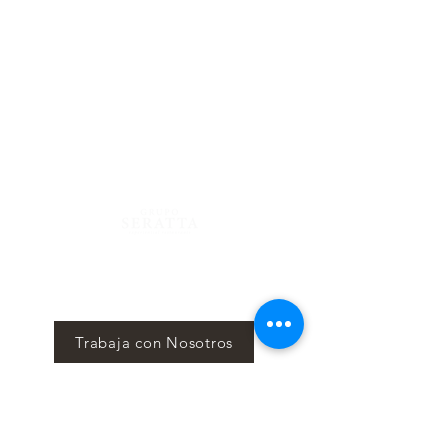
Centro Comercial Atlantis, 4to Piso
Calle 81 #13-05, Bogotá - Colombia
Lunes a Sábado 12 m/. - 12 a.m.
Domingo 12
m/. - 10 p.m.
Reservas
322 725 6479- 744 34 66
Blog
Mantente al tanto mes a mes de nuestros eventos y
sorpresas en nuestro News Letter, Seratta Times.
Trabaja con Nosotros
Suscríbete aquí