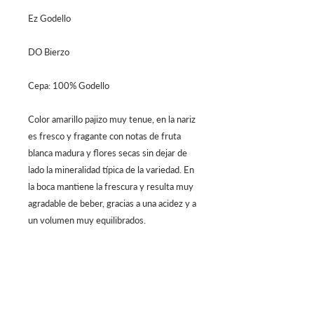
Ez Godello
DO Bierzo
Cepa: 100% Godello
Color amarillo pajizo muy tenue, en la nariz
es fresco y fragante con notas de fruta
blanca madura y flores secas sin dejar de
lado la mineralidad típica de la variedad. En
la boca mantiene la frescura y resulta muy
agradable de beber, gracias a una acidez y a
un volumen muy equilibrados.
Centro Comercial Atlantis, 4to Piso
Calle 81 #13-05, Bogotá - Colombia
Lunes a Sábado 12 m/. - 12 a.m.
Domingo 12
m/. - 10 p.m.