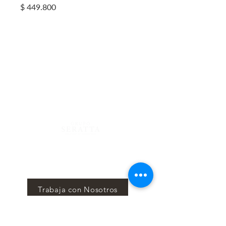
Precio
$ 449.800
Centro Comercial Atlantis, 4to Piso
Calle 81 #13-05, Bogotá - Colombia
Lunes a Sábado 12 m/. - 12 a.m.
Domingo 12
m/. - 10 p.m.
Reservas
322 725 6479- 744 34 66
Blog
Mantente al tanto mes a mes de nuestros eventos y
sorpresas en nuestro News Letter, Seratta Times.
Trabaja con Nosotros
Suscríbete aquí