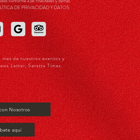
ales conforme a las finalidades y demás
a POLÍTICA DE PRIVACIDAD Y DATOS.
a mes de nuestros eventos y
ews Letter, Seratta Times.
 con Nosotros
íbete aquí