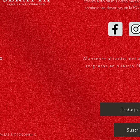
tratamiento de mis datos person
condiciones descritas en l
Mantente al tanto mes 
so
sorpresas en nuestro N
Trabaja
Suscr
 SAS . NIT 901004464-0