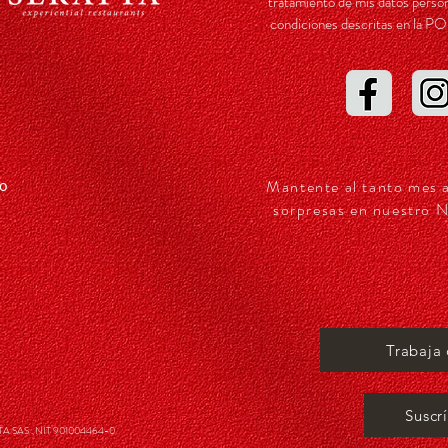
tratamiento de mis datos person
condiciones descritas en l
Mantente al tanto mes 
so
sorpresas en nuestro N
Trabaja
Suscr
 SAS . NIT 901004464-0