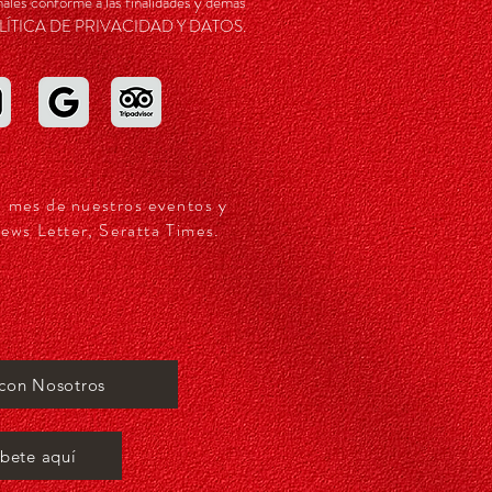
ales conforme a las finalidades y demás
a POLÍTICA DE PRIVACIDAD Y DATOS.
a mes de nuestros eventos y
ews Letter, Seratta Times.
 con Nosotros
íbete aquí