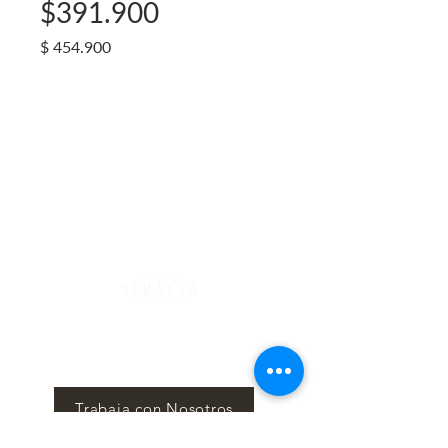
$391.900
Precio
$ 454.900
Centro Comercial Atlantis, 4to Piso
Calle 81 #13-05, Bogotá - Colombia
Lunes a Sábado 12 m/. - 12 a.m.
Domingo 12
m/. - 10 p.m.
Reservas
322 725 6479- 744 34 66
Blog
Mantente al tanto mes a mes de nuestros eventos y
sorpresas en nuestro News Letter, Seratta Times.
Trabaja con Nosotros