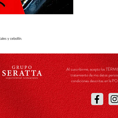
ales y cebollín.
Al suscribirme, acepto los TÉ
tratamiento de mis datos person
condiciones descritas en l