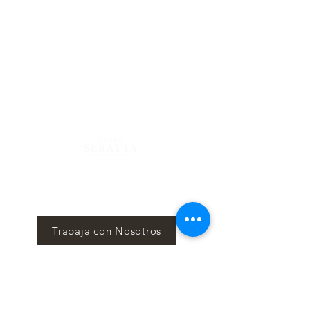
Centro Comercial Atlantis, 4to Piso
Calle 81 #13-05, Bogotá - Colombia
Lunes a Sábado 12 m/. - 12 a.m.
Domingo 12
m/. - 10 p.m.
Reservas
322 725 6479- 744 34 66
Blog
Mantente al tanto mes a mes de nuestros eventos y
sorpresas en nuestro News Letter, Seratta Times.
Trabaja con Nosotros
Suscríbete aquí