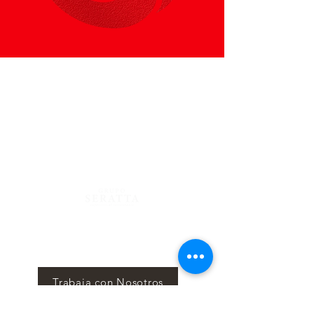
Centro Comercial Atlantis, 4to Piso
Calle 81 #13-05, Bogotá - Colombia
Lunes a Sábado 12 m/. - 12 a.m.
Domingo 12
m/. - 10 p.m.
Reservas
322 725 6479- 744 34 66
Blog
Mantente al tanto mes a mes de nuestros eventos y
sorpresas en nuestro News Letter, Seratta Times.
Trabaja con Nosotros